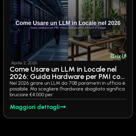
Aprile 2, 2026
Come Usare un LLM in Locale nel
2026: Guida Hardware per PMI con
Prezzi, Benchmark e 3 Fasce di
Nel 2026 girare un LLM da 70B parametri in ufficio è
possibile. Ma scegliere l'hardware sbagliato significa
Budget
bruciare €4.000 per
Maggiori dettagli