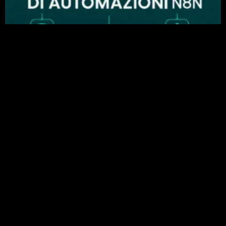
Perché n8n è importante nell’automazione
aziendale: esempi di automazione di successo
24 Febbraio 2026
Leggi »