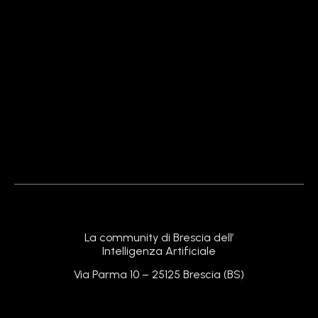
NotebookLM di Google: La Rivoluzione dell’AI per
Note e Ricerca nel 2025
24 Febbraio 2026
Leggi »
Perchance AI: Tutto Quello che Devi Sapere sul
Generatore Gratuito più Nerd del Web!
24 Febbraio 2026