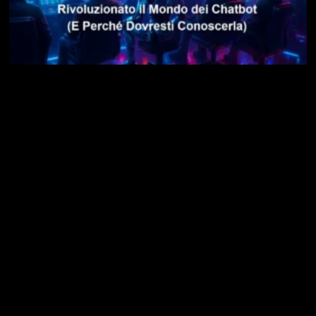
LMArena AI: la Piattaforma che Ha Rivoluzionato il
Mondo dei Chatbot (E Perché Dovresti Conoscerla)
14 Dicembre 2025
Leggi »