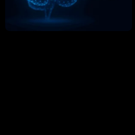
Brix-IA e KPS Financial Lab lanciano AI Update
Aziendale: l’Intelligenza Artificiale per le imprese
6 Novembre 2025
Leggi »