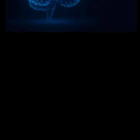
Brix-IA e KPS Financial Lab lanciano AI Update
Aziendale: l’Intelligenza Artificiale per le imprese
6 Novembre 2025
Leggi »