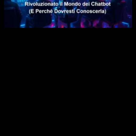
LMArena AI: la Piattaforma che Ha Rivoluzionato il
Mondo dei Chatbot (E Perché Dovresti Conoscerla)
14 Dicembre 2025
Leggi »