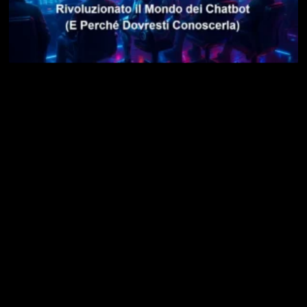
LMArena AI: la Piattaforma che Ha Rivoluzionato il
Mondo dei Chatbot (E Perché Dovresti Conoscerla)
14 Dicembre 2025
Leggi »