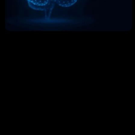
Brix-IA e KPS Financial Lab lanciano AI Update
Aziendale: l’Intelligenza Artificiale per le imprese
6 Novembre 2025
Leggi »