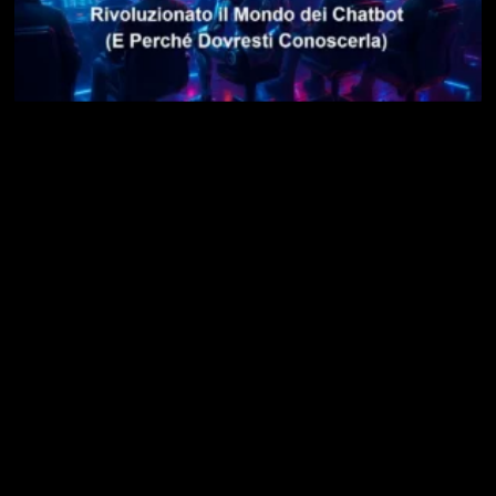
LMArena AI: la Piattaforma che Ha Rivoluzionato il
Mondo dei Chatbot (E Perché Dovresti Conoscerla)
14 Dicembre 2025
Leggi »