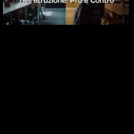
Intelligenza Artificiale nell’Istruzione: Pro e Contro
per Bambini e Studenti Universitari
23 Gennaio 2026
Leggi »