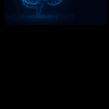
Brix-IA e KPS Financial Lab lanciano AI Update
Aziendale: l’Intelligenza Artificiale per le imprese
6 Novembre 2025
Leggi »