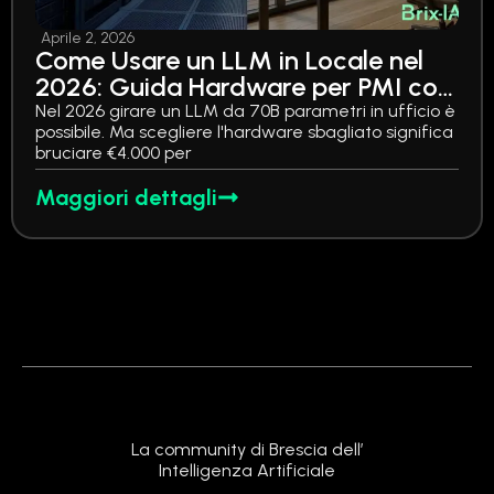
Aprile 2, 2026
Come Usare un LLM in Locale nel
2026: Guida Hardware per PMI con
Prezzi, Benchmark e 3 Fasce di
Nel 2026 girare un LLM da 70B parametri in ufficio è
possibile. Ma scegliere l'hardware sbagliato significa
Budget
bruciare €4.000 per
Maggiori dettagli
La community di Brescia dell’
Intelligenza Artificiale