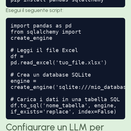
Esegui il seguente script:
import pandas as pd

from sqlalchemy import 
create_engine

# Leggi il file Excel

df = 
pd.read_excel('tuo_file.xlsx')

# Crea un database SQLite

engine = 
create_engine('sqlite:///mio_database.
# Carica i dati in una tabella SQL

df.to_sql('nome_tabella', engine, 
if_exists='replace', index=False)
Configurare un LLM per