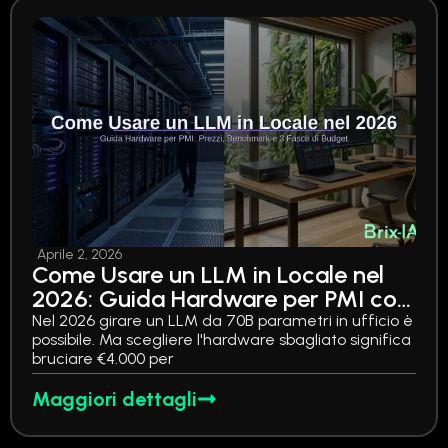
Aprile 2, 2026
Come Usare un LLM in Locale nel
2026: Guida Hardware per PMI con
Prezzi, Benchmark e 3 Fasce di
Nel 2026 girare un LLM da 70B parametri in ufficio è
possibile. Ma scegliere l'hardware sbagliato significa
Budget
bruciare €4.000 per
Maggiori dettagli