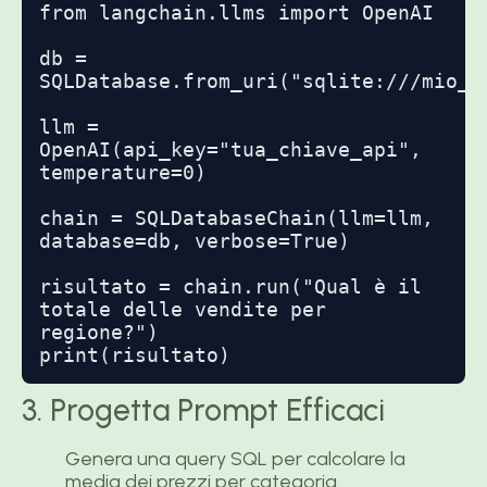
from langchain.llms import OpenAI

db = 
SQLDatabase.from_uri("sqlite:///mio_da
llm = 
OpenAI(api_key="tua_chiave_api", 
temperature=0)

chain = SQLDatabaseChain(llm=llm, 
database=db, verbose=True)

risultato = chain.run("Qual è il 
totale delle vendite per 
regione?")

print(risultato)
3. Progetta Prompt Efficaci
Genera una query SQL per calcolare la
media dei prezzi per categoria.