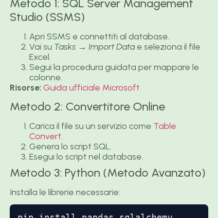
Metodo 1: SQL Server Management
Studio (SSMS)
Apri SSMS e connettiti al database.
Vai su
Tasks → Import Data
e seleziona il file
Excel.
Segui la procedura guidata per mappare le
colonne.
Risorse:
Guida ufficiale Microsoft
Metodo 2: Convertitore Online
Carica il file su un servizio come
Table
Convert
.
Genera lo script SQL.
Esegui lo script nel database.
Metodo 3: Python (Metodo Avanzato)
Installa le librerie necessarie:
pip install pandas sqlalchemy