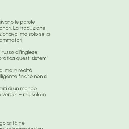
uivano le parole
onari. La traduzione
nzionava, ma solo se la
grammatori
usso all’inglese.
ratica questi sistemi
, ma in realtà
ligente finché non si
miti di un mondo
 verde” – ma solo in
egolarità nel
essiva basandosi su