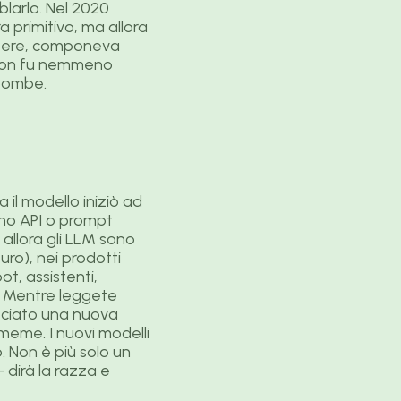
blarlo. Nel 2020
 primitivo, ma allora
ettere, componeva
’ non fu nemmeno
 bombe.
 il modello iniziò ad
ano API o prompt
 allora gli LLM sono
ro), nei prodotti
ot, assistenti,
i. Mentre leggete
sciato una nuova
i meme. I nuovi modelli
. Non è più solo un
 dirà la razza e