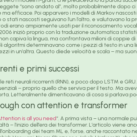
 leggete “sono andato al”, molto probabilmente dopo ci 
e ma efficace. Poi apparvero i modelli di Markov nascos
 o stati nascosti seguivano l’un l’altro, e valutavano la pro
todi erano ampiamente usati per il riconoscimento vocale e
006 iniziò proprio con la traduzione automatica statisti
o non capiva la lingua, ma confrontava milioni di coppie di
i algoritmi determinavano come i pezzi di testo in una l
ezzi in un’altra. Questo diede velocità e scala – ma su
rrenti e primi successi
 le reti neurali ricorrenti (RNN), e poco dopo LSTM e GR
enziali – proprio quello che serviva per il testo. Ma av
ta. Letteralmente dimenticavano di cosa si parlava poc
rough con attention e transformer
ttention is all you need
“. A prima vista – una normale pu
ltà – l’inizio dell’era dei transformer. L’articolo viene anc
ll’onboarding dei team ML e, forse, anche raccontato negli