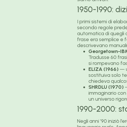
1950-1990: diz
I primi sistemi di ela
secondo regole predefi
automatica di quegli a
frase era semplice e 
descrivevano manualme
Georgetown-IBM
Tradusse 60 fras
si rompevano fac
ELIZA (1966)
— u
sostituiva solo t
chiedeva qualcos
SHRDLU (1970)
—
immaginario con 
un universo rigo
1990-2000: st
Negli anni ’90 iniziò l’
linguaggio reale. App