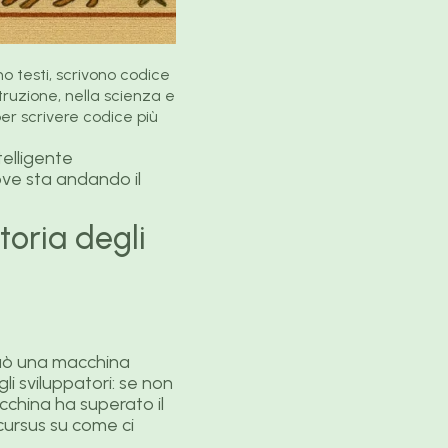
no testi, scrivono codice
struzione, nella scienza e
er scrivere codice più
telligente
ove sta andando il
toria degli
Può una macchina
i sviluppatori: se non
cchina ha superato il
cursus su come ci