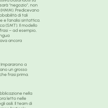
sarà “negozio”, non
ti (HMM). Predicevano
babilità di tali
 l’analisi sintattica.
ca (SMT). Il modello
 frasi – ad esempio,
ingua
onava ancora
U. Impararono a
evano un grosso
he frasi prima.
bblicazione nella
ora letto nelle
 asili. Il team di