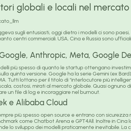
ttori globali e locali nel mercat
ggeva sugli entusiasti, oggi dietro i modelli ci sono paesi,
anto centri commerciali. USA, Cina e Russia sono ufficia
 Google, Anthropic, Meta, Google 
lli più spesso di quanto le startup ottengano investimen
 sulla quinta versione. Google ha la serie Gemini (ex Bard
Tutti lottano per il titolo di “interlocutore più intelligent
scala, costosi, mirati al mercato globale. Quasi ognuno di
e un file di log e incoraggiare nel burnout.
ek e Alibaba Cloud
 sempre più spesso open source e entrano con sicurezza n
nchmark come Chatbot Arena e GPT4All. Inoltre in Cina lo 
 rende lo sviluppo dei modelli praticamente inevitabile. La c