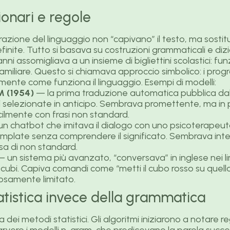
ionari e regole
borazione del linguaggio non “capivano” il testo, ma sostit
nite. Tutto si basava su costruzioni grammaticali e dizi
nni assomigliava a un insieme di bigliettini scolastici: fu
familiare. Questo si chiamava approccio simbolico: i pro
nte come funziona il linguaggio. Esempi di modelli:
 (1954)
— la prima traduzione automatica pubblica dal r
i selezionate in anticipo. Sembrava promettente, ma in p
ilmente con frasi non standard.
n chatbot che imitava il dialogo con uno psicoterapeuta
emplate senza comprendere il significato. Sembrava intel
a di non standard.
 un sistema più avanzato, “conversava” in inglese nei li
cubi. Capiva comandi come “metti il cubo rosso su quello
rosamente limitato.
atistica invece della grammatica
era dei metodi statistici. Gli algoritmi iniziarono a notare r
arvero i modelli n-gram, che predicevano la parola succ