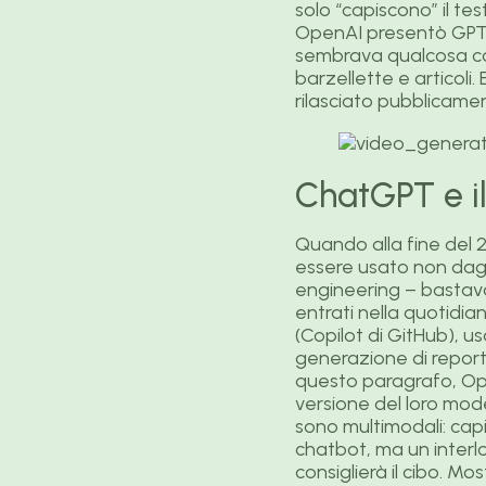
solo “capiscono” il te
OpenAI presentò GPT-3
sembrava qualcosa com
barzellette e articol
rilasciato pubblicame
ChatGPT e il
Quando alla fine del 2
essere usato non dagl
engineering – bastava 
entrati nella quotidi
(Copilot di GitHub), us
generazione di report
questo paragrafo, Op
versione del loro model
sono multimodali: capi
chatbot, ma un interlo
consiglierà il cibo. Mo