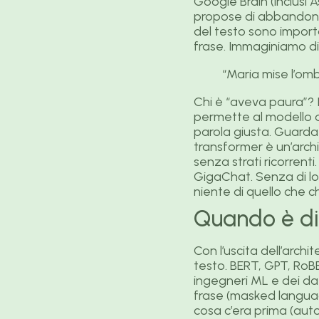
Google Brain (inclusi 
propose di abbandonar
del testo sono import
frase. Immaginiamo di 
“Maria mise l’omb
Chi è “aveva paura”? I
permette al modello d
parola giusta. Guarda
transformer è un’archi
senza strati ricorrenti
GigaChat. Senza di lo
niente di quello che 
Quando è di
Con l’uscita dell’arch
testo. BERT, GPT, RoB
ingegneri ML e dei dat
frase (masked languag
cosa c’era prima (auto