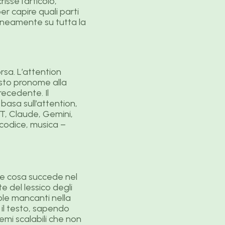
sse l’articolo,
 capire quali parti
taneamente su tutta la
rsa. L’attention
esto pronome alla
recedente. Il
basa sull’attention,
ERT, Claude, Gemini,
codice, musica –
ire cosa succede nel
 del lessico degli
ole mancanti nella
il testo, sapendo
emi scalabili che non