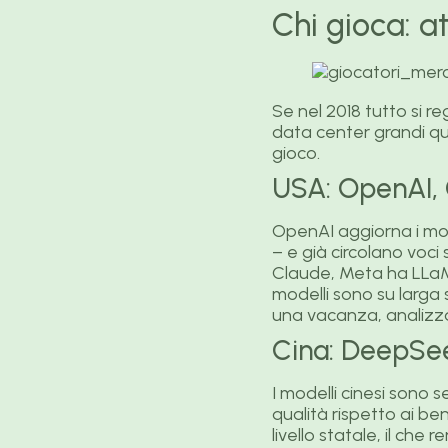
Chi gioca: a
Se nel 2018 tutto si re
data center grandi qu
gioco.
USA: OpenAI,
OpenAI aggiorna i mode
– e già circolano voci
Claude, Meta ha LLaMA. 
modelli sono su larga 
una vacanza, analizzar
Cina: DeepSe
I modelli cinesi sono
qualità rispetto ai be
livello statale, il che