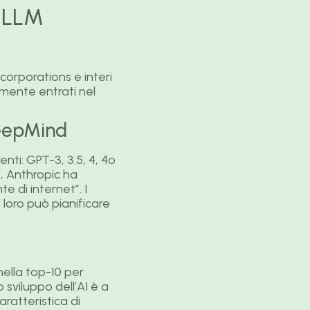
o LLM
 corporations e interi
lmente entrati nel
DeepMind
ti: GPT-3, 3.5, 4, 4o
), Anthropic ha
e di internet”. I
 loro può pianificare
ella top-10 per
sviluppo dell’AI è a
aratteristica di