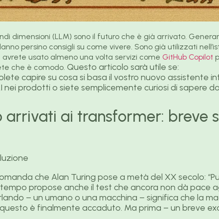
grandi dimensioni (LLM) sono il futuro che è già arrivato. Genera
anno persino consigli su come vivere. Sono già utilizzati nell’i
 avrete usato almeno una volta servizi come
GitHub Copilot
p
Questo articolo sarà utile se:
te che è comodo.
volete capire su cosa si basa il vostro nuovo assistente in
I nei prodotti o siete semplicemente curiosi di sapere d
rrivati ai transformer: breve s
 domanda che Alan Turing pose a metà del XX secolo: “
 tempo propose anche il test che ancora non dà pace agl
parlando – un umano o una macchina – significa che la ma
24 questo è finalmente accaduto. Ma prima – un breve ex