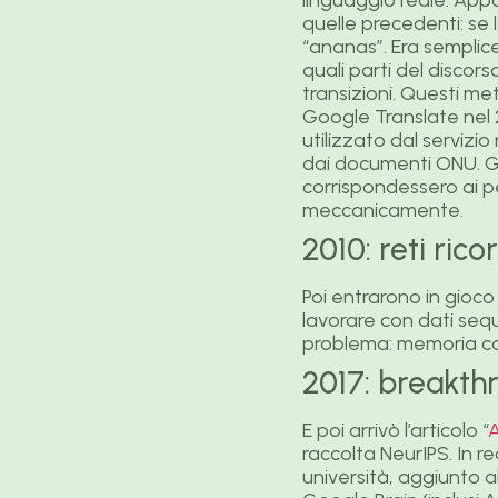
quelle precedenti: se
“ananas”. Era semplic
quali parti del discorso
transizioni. Questi me
Google Translate nel 2
utilizzato dal servizi
dai documenti ONU. Gl
corrispondessero ai p
meccanicamente.
2010: reti rico
Poi entrarono in gioco
lavorare con dati sequ
problema: memoria cor
2017: breakth
E poi arrivò l’articolo “
A
raccolta NeurIPS. In rea
università, aggiunto a