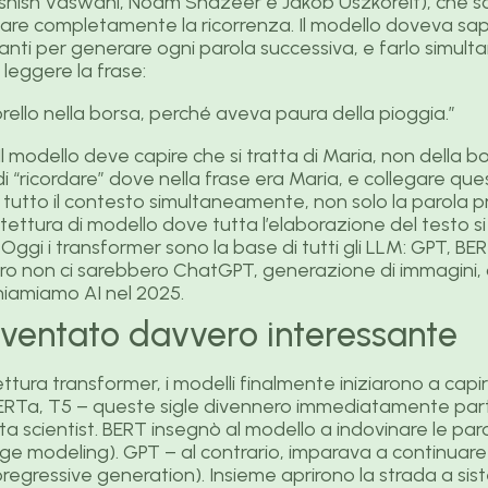
Ashish Vaswani, Noam Shazeer e Jakob Uszkoreit), che scri
e completamente la ricorrenza. Il modello doveva saper
anti per generare ogni parola successiva, e farlo simul
leggere la frase:
rello nella borsa, perché aveva paura della pioggia.”
l modello deve capire che si tratta di Maria, non della bo
i “ricordare” dove nella frase era Maria, e collegare qu
 tutto il contesto simultaneamente, non solo la parola p
tettura di modello dove tutta l’elaborazione del testo si 
. Oggi i transformer sono la base di tutti gli LLM: GPT, B
ro non ci sarebbero ChatGPT, generazione di immagini, 
chiamiamo AI nel 2025.
ventato davvero interessante
itettura transformer, i modelli finalmente iniziarono a cap
ERTa, T5 – queste sigle divennero immediatamente parte
a scientist. BERT insegnò al modello a indovinare le par
e modeling). GPT – al contrario, imparava a continuare 
regressive generation). Insieme aprirono la strada a sist