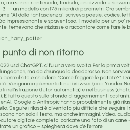
sto, ma sanno continuarlo, tradurlo, analizzarlo e riassem
 — un modello con 175 miliardi di parametri. Ora sembra
e “AI dalla fantascienza”: scriveva poesie, codice, l
i. Era impressionante e spaventoso. Il modello per un po
nte: temevano che iniziasse a raccontare come fare le
 punto di non ritorno
022 uscì ChatGPT, ci fu una vera svolta. Per la prima volta
i ingegneri, ma da chiunque lo desiderasse. Non serviv
aprire il sito e chiedere: “Come friggere le patate?”. Da
anità. Vengono implementati nei browser (ciao Yandex Neu
ati nell’istruzione (tutor automatici) e nel business (chatb
). E tutto questo sullo sfondo di aggiornamenti costant
enAI, Google o Anthropic hanno probabilmente già rila
lo. Seguire i rilasci è diventato più difficile che seguire 
scono non solo il testo, ma anche immagini, video, audio
cutore digitale completo: caricate una foto di un cane –
strate un grafico – spiegherà dove c’è l’errore.