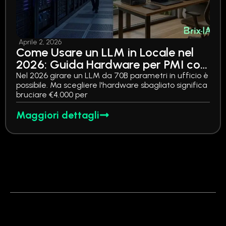
Aprile 2, 2026
Come Usare un LLM in Locale nel
2026: Guida Hardware per PMI con
Prezzi, Benchmark e 3 Fasce di
Nel 2026 girare un LLM da 70B parametri in ufficio è
possibile. Ma scegliere l'hardware sbagliato significa
Budget
bruciare €4.000 per
Maggiori dettagli