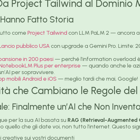
 Da Project Tailwind al Dominio
Hanno Fatto Storia
utto come
Project Tailwind
con LLM PaLM 2 — ancora 
Lancio pubblico USA
con upgrade a Gemini Pro. Limite: 2
pansione in 200 paesi
— perché l’information overload è
NotebookLM Plus per enterprise
— quando anche le az
n’AI per sopravvivere.
p mobili Android e iOS
— meglio tardi che mai, Google!
lità che Cambiano le Regole de
ale: Finalmente un’AI che Non Invent
ue per la sua AI basata su
RAG (Retrieval-Augmented 
 quello che gli date voi, non tutto l’internet. Questo sign
i creative sui vostri documenti