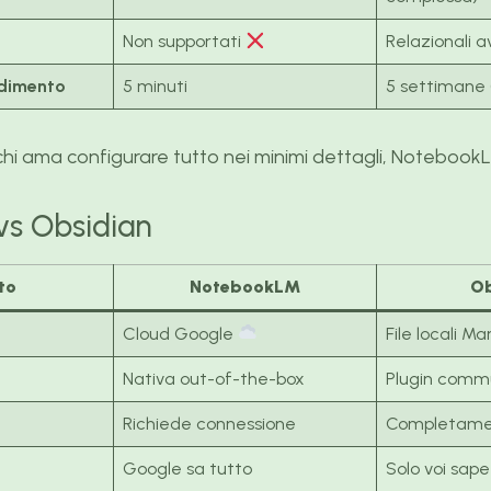
Non supportati
Relazionali 
ndimento
5 minuti
5 settimane 
hi ama configurare tutto nei minimi dettagli, NotebookL
s Obsidian
to
NotebookLM
Ob
Cloud Google
File locali 
Nativa out-of-the-box
Plugin comm
Richiede connessione
Completamen
Google sa tutto
Solo voi sap