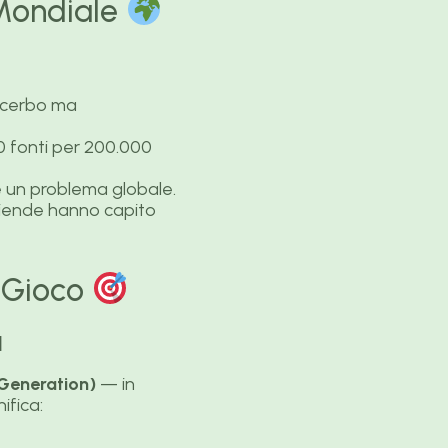
 Mondiale
acerbo ma
0 fonti per 200.000
 un problema globale.
iende hanno capito
l Gioco
a
Generation)
— in
ifica: