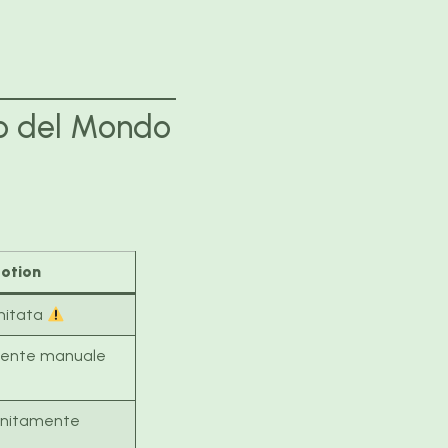
to del Mondo
otion
imitata
mente manuale
nfinitamente