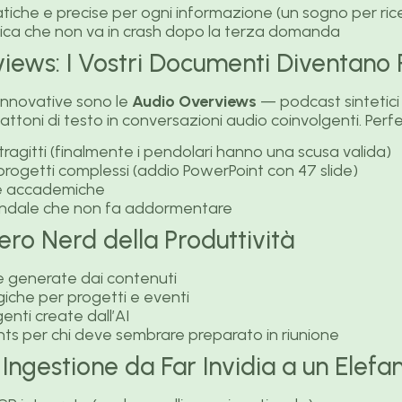
tiche e precise per ogni informazione (un sogno per rice
ca che non va in crash dopo la terza domanda
views: I Vostri Documenti Diventano
 innovative sono le
Audio Overviews
— podcast sintetici
attoni di testo in conversazioni audio coinvolgenti. Perfe
 tragitti (finalmente i pendolari hanno una scusa valida)
progetti complessi (addio PowerPoint con 47 slide)
che accademiche
ndale che non fa addormentare
Vero Nerd della Produttività
 generate dai contenuti
giche per progetti e eventi
enti create dall’AI
ts per chi deve sembrare preparato in riunione
 Ingestione da Far Invidia a un Elefa