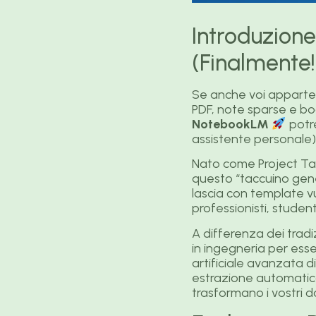
Introduzione
(Finalmente!
Se anche voi apparte
PDF, note sparse e b
NotebookLM
potr
assistente personale)
Nato come Project Tai
questo “taccuino gener
lascia con template v
professionisti, studen
A differenza dei trad
in ingegneria per ess
artificiale avanzata 
estrazione automatica d
trasformano i vostri d