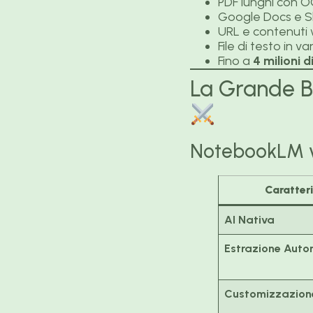
PDF lunghi con O
Google Docs e S
URL e contenuti
File di testo in va
Fino a
4 milioni d
La Grande B
NotebookLM v
Caratteri
AI Nativa
Estrazione Aut
Customizzazion