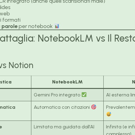
CR integrato (anche quelli scansionati male)
lides
 web
ri formati
i parole
per notebook
attaglia: NotebookLM vs Il Res
s Notion
stica
NotebookLM
N
Gemini Pro integrato
AI esterna l
omatica
Automatica con citazioni
Prevalente
e
Limitata ma guidata dall’AI
Infinita (e i
complessa)