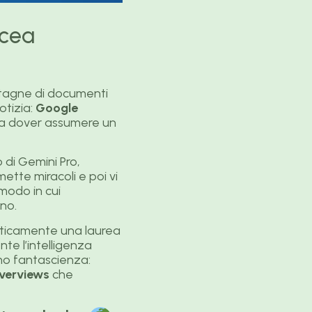
acea
tagne di documenti
otizia:
Google
za dover assumere un
 di Gemini Pro,
ette miracoli e poi vi
modo in cui
ano.
raticamente una laurea
te l’intelligenza
ano fantascienza:
verviews
che