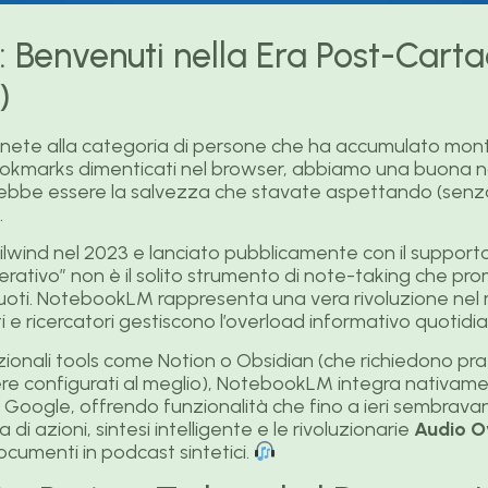
: Benvenuti nella Era Post-Cart
)
nete alla categoria di persone che ha accumulato mon
ookmarks dimenticati nel browser, abbiamo una buona n
ebbe essere la salvezza che stavate aspettando (sen
.
lwind nel 2023 e lanciato pubblicamente con il supporto
ativo” non è il solito strumento di note-taking che prom
uoti. NotebookLM rappresenta una vera rivoluzione nel 
ti e ricercatori gestiscono l’overload informativo quotidi
izionali tools come Notion o Obsidian (che richiedono p
ere configurati al meglio), NotebookLM integra nativamen
di Google, offrendo funzionalità che fino a ieri sembrav
i azioni, sintesi intelligente e le rivoluzionarie
Audio O
ocumenti in podcast sintetici.