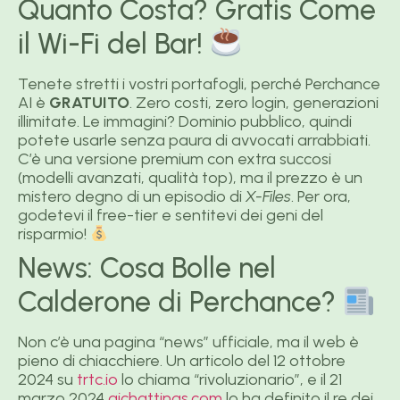
Quanto Costa? Gratis Come
il Wi-Fi del Bar!
Tenete stretti i vostri portafogli, perché Perchance
AI è
GRATUITO
. Zero costi, zero login, generazioni
illimitate. Le immagini? Dominio pubblico, quindi
potete usarle senza paura di avvocati arrabbiati.
C’è una versione premium con extra succosi
(modelli avanzati, qualità top), ma il prezzo è un
mistero degno di un episodio di
X-Files
. Per ora,
godetevi il free-tier e sentitevi dei geni del
risparmio!
News: Cosa Bolle nel
Calderone di Perchance?
Non c’è una pagina “news” ufficiale, ma il web è
pieno di chiacchiere. Un articolo del 12 ottobre
2024 su
trtc.io
lo chiama “rivoluzionario”, e il 21
marzo 2024
aichattings.com
lo ha definito il re dei