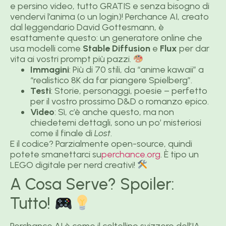
e persino video, tutto GRATIS e senza bisogno di
vendervi l’anima (o un login)! Perchance AI, creato
dal leggendario David Gottesmann, è
esattamente questo: un generatore online che
usa modelli come
Stable Diffusion
e
Flux
per dar
vita ai vostri prompt più pazzi.
Immagini
: Più di 70 stili, da “anime kawaii” a
“realistico 8K da far piangere Spielberg”.
Testi
: Storie, personaggi, poesie – perfetto
per il vostro prossimo D&D o romanzo epico.
Video
: Sì, c’è anche questo, ma non
chiedetemi dettagli, sono un po’ misteriosi
come il finale di
Lost
.
E il codice? Parzialmente open-source, quindi
potete smanettarci su
perchance.org
. È tipo un
LEGO digitale per nerd creativi!
A Cosa Serve? Spoiler:
Tutto!