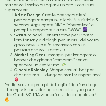
Perchance AI è come il coltellino svizzero dell’IA –
ma senza il rischio di tagliarvi un dito. Ecco i suoi
superpoteri:
Arte e Design
: Create paesaggi alieni,
personaggi steampunk o loghi futuristici in 5
secondi. Aggiungete “4K” o “cinematico” al
prompt e preparatevi a dire “WOW”.
Scrittura Nerd
: Genera trame per il vostro
libro fantasy o dialoghi per un NPC del vostro
gioco indie. “Un elfo sarcastico con un
passato oscuro”? Fatto! ✍️
Marketing Geek
: Immagini per Instagram o
banner che gridano “comprami” senza
spendere un centesimo.
Giochi e Roleplay
: Mappe casuali, bot per
chat assurde – i dungeon master ringraziano!
Pro tip: scrivete prompt dettagliati tipo “un drago
steampunk che vola sopra una città cyberpunk,
stile Ghibli, 8K”. L’IA vi amerà e vi darà capolavori!