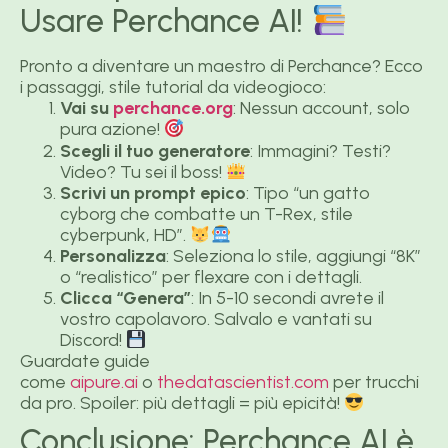
Usare Perchance AI!
Pronto a diventare un maestro di Perchance? Ecco
i passaggi, stile tutorial da videogioco:
Vai su
perchance.org
: Nessun account, solo
pura azione!
Scegli il tuo generatore
: Immagini? Testi?
Video? Tu sei il boss!
Scrivi un prompt epico
: Tipo “un gatto
cyborg che combatte un T-Rex, stile
cyberpunk, HD”.
Personalizza
: Seleziona lo stile, aggiungi “8K”
o “realistico” per flexare con i dettagli.
Clicca “Genera”
: In 5-10 secondi avrete il
vostro capolavoro. Salvalo e vantati su
Discord!
Guardate guide
come
aipure.ai
o
thedatascientist.com
per trucchi
da pro. Spoiler: più dettagli = più epicità!
Conclusione: Perchance AI è