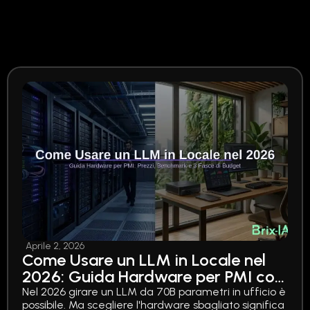
Aprile 2, 2026
Come Usare un LLM in Locale nel
2026: Guida Hardware per PMI con
Prezzi, Benchmark e 3 Fasce di
Nel 2026 girare un LLM da 70B parametri in ufficio è
possibile. Ma scegliere l'hardware sbagliato significa
Budget