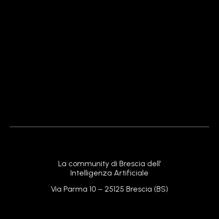
NotebookLM di Google: La Rivoluzione dell’AI per
Note e Ricerca nel 2025
24 Febbraio 2026
Leggi »
Perchance AI: Tutto Quello che Devi Sapere sul
Generatore Gratuito più Nerd del Web!
24 Febbraio 2026