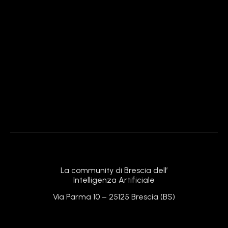
NotebookLM di Google: La Rivoluzione dell’AI per
Note e Ricerca nel 2025
24 Febbraio 2026
Leggi »
Perchance AI: Tutto Quello che Devi Sapere sul
Generatore Gratuito più Nerd del Web!
24 Febbraio 2026