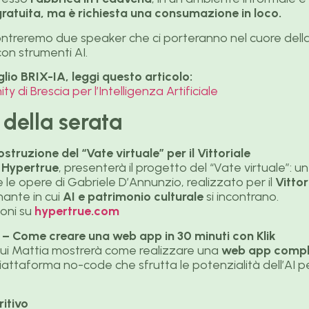
ratuita, ma è richiesta una consumazione in loco.
ontreremo due speaker che ci porteranno nel cuore della 
con strumenti AI.
io BRIX-IA, leggi questo articolo:
y di Brescia per l’Intelligenza Artificiale
della serata
struzione del “Vate virtuale” per il Vittoriale
i
Hypertrue
, presenterà il progetto del “Vate virtuale”: u
e le opere di Gabriele D’Annunzio, realizzato per il
Vittor
nante in cui
AI e patrimonio culturale
si incontrano.
oni su
hypertrue.com
 – Come creare una web app in 30 minuti con Klik
cui Mattia mostrerà come realizzare una
web app comple
iattaforma no-code che sfrutta le potenzialità dell’AI pe
itivo