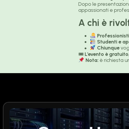
Dopo le presentazioni,
appassionati e profess
A chi è rivo
Professionisti
Studenti e ap
Chiunque
vogl
🎟
L’evento è gratuito,
Nota:
è richiesta 