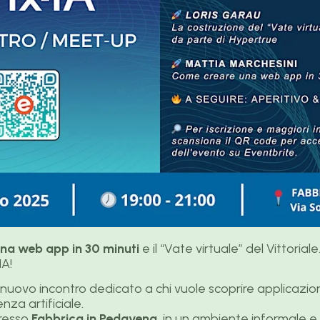
na web app in 30 minuti
e il “Vate virtuale” del Vittoriale
IA!
nuovo incontro dedicato a chi vuole scoprire applicazion
enza artificiale.
presso
Fabbrica in Pedavena
, in un ambiente informale e 