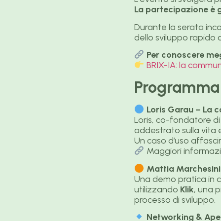
La partecipazione è g
Durante la serata inc
dello sviluppo rapido 
Per conoscere megl
BRIX-IA: la communit
Programma 
Loris Garau – La co
Loris, co-fondatore d
addestrato sulla vita 
Un caso d’uso affasci
Maggiori informazi
Mattia Marchesini
Una demo pratica in 
utilizzando
Klik
, una p
processo di sviluppo.
Networking & Aper