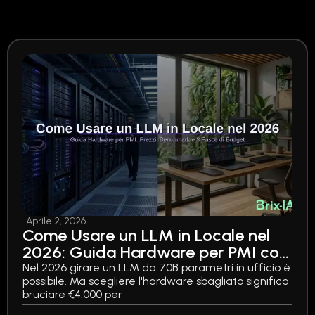
Aprile 2, 2026
Come Usare un LLM in Locale nel
2026: Guida Hardware per PMI con
Prezzi, Benchmark e 3 Fasce di
Nel 2026 girare un LLM da 70B parametri in ufficio è
possibile. Ma scegliere l'hardware sbagliato significa
Budget
bruciare €4.000 per