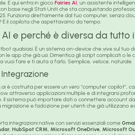
le. E qui entra in gioco
Fairies AI
, un assistente intellig
n base negli Stati Uniti che sta conquistando profession
25. Funziona direttamente dal tuo computer, senza clou
le? È il copilota che aspettavamo da tempo.
 AI e perché è diversa da tutto i
atbot qualsiasi. È un sistema on-device che vive sul tuo
le app che già usi. Dimentica gli script complicati o le co
 vuoi fare e ti aiuta a farlo. Semplice, veloce, naturale.
 Integrazione
ies.ai è costruita per essere un vero “computer copilot”, c
w attraverso applicazioni multiple e di integrarsi pro
. Il sistema può importare dati o connettere account d
la migrazione e l’adozione per utenti che già utilizzano 
ta integrazioni native con servizi essenziali come
Gmail
dar, HubSpot CRM, Microsoft OneDrive, Microsoft Out