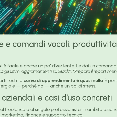
 e comandi vocali: produttivit
s AI è facile e anche un po’ divertente. Le dai un coman
a gli ultimi aggiornamenti su Slack”
,
“Prepara il report mens
rti tech: la
curva di apprendimento è quasi nulla
. È pen
ergia e — perché no — anche un po’ di stress.
 aziendali e casi d’uso concreti
 al freelance o al singolo professionista. In ambito azien
 marketing, finance e supporto tecnico.