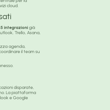
entrale per la
izi cloud.
sati
85 integrazioni
già
tlook, Trello, Asana,
nizza agenda,
 coordinare il team su
nnesso.
cazioni disparate,
no. La piattaforma
tlook e Google