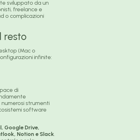
ente sviluppato da un
isti, freelance e
d o complicazioni
l resto
 desktop (Mac o
nfigurazioni infinite:
apace di
fondamente
a numerosi strumenti
ecosistemi software
, Google Drive,
look, Notion e Slack
.