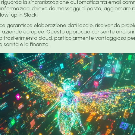
iguarda la sincronizzazione automatica tra email comme
e informazioni chiave da messaggi di posta, aggiornare r
llow-up in Slack.
ce garantisce elaborazione dati locale, risolvendo probl
 aziende europee. Questo approccio consente analisi i
za trasferimento cloud, particolarmente vantaggioso per
 sanità e la finanza.