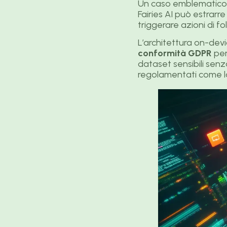
Un caso emblematico r
Fairies AI può estrarr
triggerare azioni di fo
L’architettura on-devi
conformità GDPR
per
dataset sensibili sen
regolamentati come la