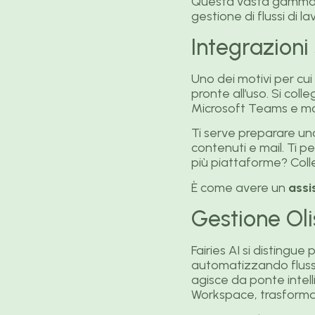
Questa vasta gamma di
gestione di flussi di 
Integrazioni
Uno dei motivi per cui
pronte all’uso. Si col
Microsoft Teams e molt
Ti serve preparare un
contenuti e mail. Ti pe
più piattaforme? Col
È come avere un
assi
Gestione Oli
Fairies AI si distingu
automatizzando fluss
agisce da ponte inte
Workspace, trasforman