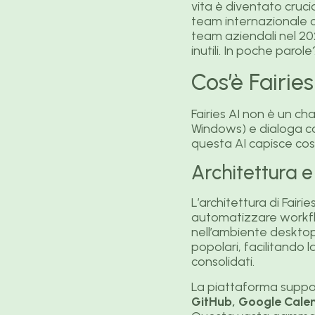
vita è diventato crucia
team internazionale co
team aziendali nel 20
inutili. In poche paro
Cos’è Fairies
Fairies AI non è un ch
Windows) e dialoga con 
questa AI capisce cosa
Architettura e
L’architettura di Fair
automatizzare workflo
nell’ambiente desktop
popolari, facilitando 
consolidati.
La piattaforma suppor
GitHub, Google Calen