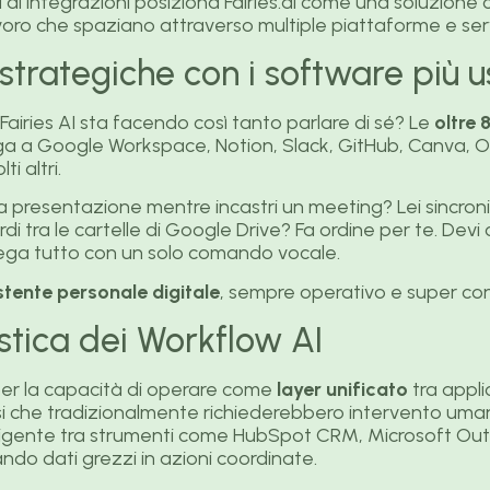
 integrazioni posiziona Fairies.ai come una soluzione c
lavoro che spaziano attraverso multiple piattaforme e serv
 strategiche con i software più u
 Fairies AI sta facendo così tanto parlare di sé? Le
oltre 
lega a Google Workspace, Notion, Slack, GitHub, Canva, Ou
i altri.
a presentazione mentre incastri un meeting? Lei sincro
rdi tra le cartelle di Google Drive? Fa ordine per te. Devi
lega tutto con un solo comando vocale.
stente personale digitale
, sempre operativo e super co
stica dei Workflow AI
e per la capacità di operare come
layer unificato
tra appli
i che tradizionalmente richiederebbero intervento uma
lligente tra strumenti come HubSpot CRM, Microsoft Ou
do dati grezzi in azioni coordinate.