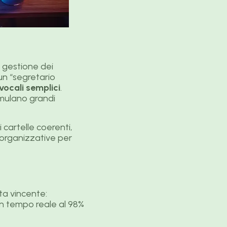
a gestione dei
un “segretario
ocali semplici
.
umulano grandi
cartelle coerenti,
 organizzative per
ta vincente:
in tempo reale al 98%