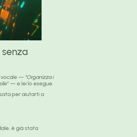
à senza
do vocale —
“Organizza i
ile”
— e lei lo esegue.
sata per aiutarti a
dale, è già stata